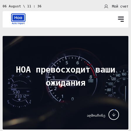
Мой счет
06 August \ 11 : 36
HOA превосходит ваши
ожидания
აღმოაჩინე