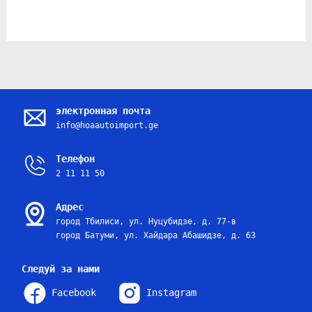
электронная почта
info@hoaautoimport.ge
Телефон
2 11 11 50
Адрес
город Тбилиси, ул. Нуцубидзе, д. 77-в
город Батуми, ул. Хайдара Абашидзе, д. 63
Следуй за нами
Facebook
Instagram