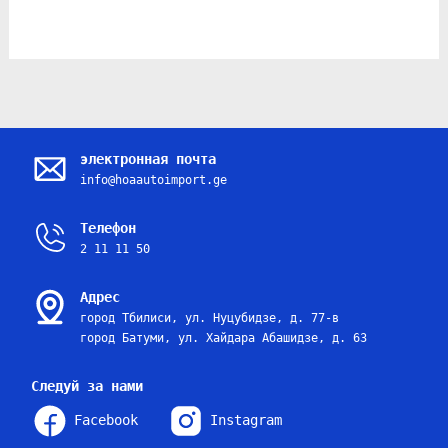
электронная почта
info@hoaautoimport.ge
Телефон
2 11 11 50
Адрес
город Тбилиси, ул. Нуцубидзе, д. 77-в
город Батуми, ул. Хайдара Абашидзе, д. 63
Следуй за нами
Facebook
Instagram