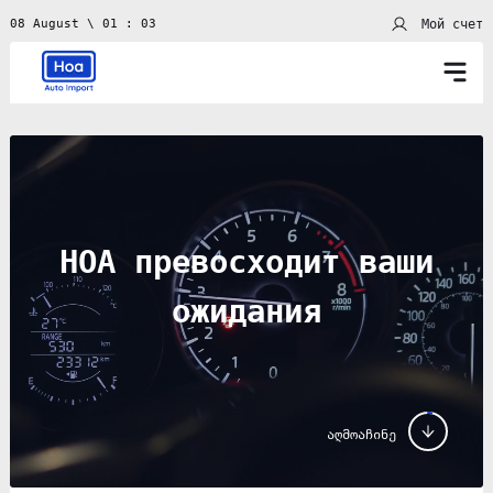
Мой счет
08 August \ 01 : 03
HOA превосходит ваши
ожидания
აღმოაჩინე