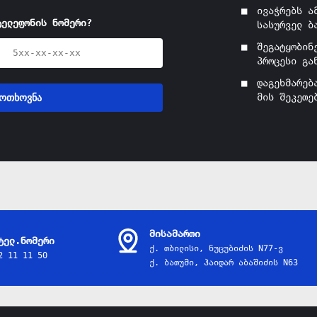
ივაჭრებს ა
ტელეფონის ნომერი?
სასურველ ბ
შეგატყობინ
პროცესი გა
დაგეხმარებ
მის შეკეთე
მოთხოვნა
მისამართი
ტელ.ნომერი
ქ. თბილისი, ნუცუბიძის N77-ვ
2 11 11 50
ქ. ბათუმი, ჰაიდარ აბაშიძის N63